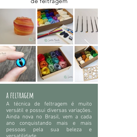
de feltragem
a feltragem
A técnica de feltragem é muito
versátil e possui diversas variações.
Ainda nova no Brasil, vem a cada
ano conquistando mais e mais
pessoas pela sua beleza e
versatilidade.